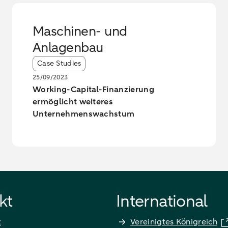
Maschinen- und
Anlagenbau
Article tags:
Case Studies
25/09/2023
Working-Capital-Finanzierung
ermöglicht weiteres
Unternehmenswachstum
kt
International
t
Vereinigtes Königreich