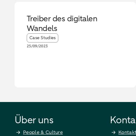
Treiber des digitalen
Wandels
Article tags:
Case Studies
25/09/2023
Über uns
Konta
People & Culture
Kontak