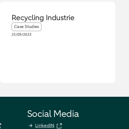
Recycling Industrie
Article tags:
Case Studies
25/09/2023
Social Media
LinkedIN