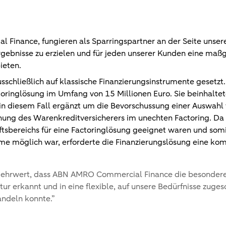
inance, fungieren als Sparringspartner an der Seite unserer
ebnisse zu erzielen und für jeden unserer Kunden eine maß
ieten.
sschließlich auf klassische Finanzierungsinstrumente gesetzt.
ctoringlösung im Umfang von 15 Millionen Euro. Sie beinhalt
 in diesem Fall ergänzt um die Bevorschussung einer Auswahl
nung des Warenkreditversicherers im unechten Factoring. Da 
tsbereichs für eine Factoringlösung geeignet waren und som
e möglich war, erforderte die Finanzierungslösung eine komp
er Mehrwert, dass ABN AMRO Commercial Finance die besonde
tur erkannt und in eine flexible, auf unsere Bedürfnisse zuges
ndeln konnte.
”