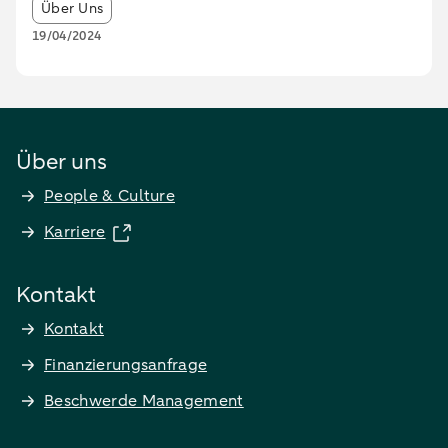
Article tags:
Über Uns
19/04/2024
Über uns
People & Culture
Karriere
Kontakt
Kontakt
Finanzierungsanfrage
Beschwerde Management