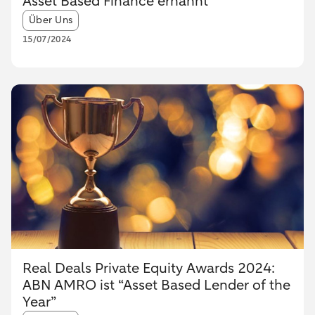
Asset Based Finance ernannt
Article tags:
Über Uns
15/07/2024
Real Deals Private Equity Awards 2024:
ABN AMRO ist “Asset Based Lender of the
Year”